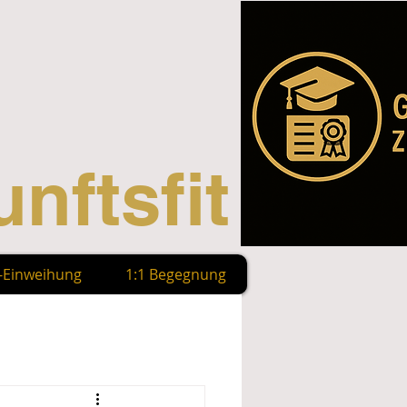
nftsfit
n-Einweihung
1:1 Begegnung