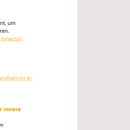
nt, um 
ren.
-bewusst-
ndheit-im-ki-
r innere 
m 