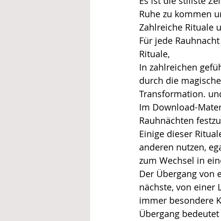
Es ist die stillste 
Ruhe zu kommen und
Zahlreiche Rituale 
Für jede Rauhnacht 
Rituale,
In zahlreichen gefü
durch die magische 
Transformation. und
Im Download-Materi
Rauhnächten festzuh
Einige dieser Ritu
anderen nutzen, ega
zum Wechsel in ei
Der Übergang von e
nächste, von einer 
immer besondere Kr
Übergang bedeutet i