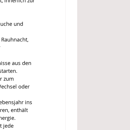
, innerlich zur 
äuche und 
e Rauhnacht, 
 
isse aus den 
starten.
r zum 
Wechsel oder 
ebensjahr ins 
en, enthält 
ergie. 
t jede 