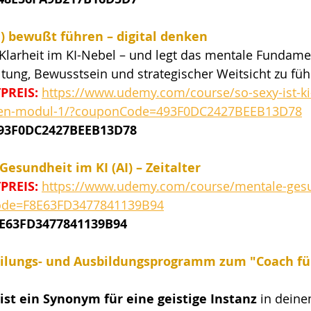
I) bewußt führen – digital denken
 Klarheit im KI-Nebel – und legt das mentale Fundame
tung, Bewusstsein und strategischer Weitsicht zu füh
PREIS:
https://www.udemy.com/course/so-sexy-ist-ki
nken-modul-1/?couponCode=493F0DC2427BEEB13D78
493F0DC2427BEEB13D78
esundheit im KI (AI) – Zeitalter
PREIS:
https://www.udemy.com/course/mentale-gesu
Code=F8E63FD3477841139B94
8E63FD3477841139B94
heilungs- und Ausbildungsprogramm zum "Coach fü
ist ein Synonym für eine geistige Instanz
 in deine