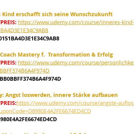
s Kind erschafft sich seine Wunschzukunft
PREIS:
https://www.udemy.com/course/inneres-kind-
1BA4D3E1E34C9AB8
E0151BA4D3E1E34C9AB8
 Coach Mastery f.  Transformation & Erfolg
PREIS:
https://www.udemy.com/course/personlichkei
BBFF374B6A4F974D
DBB0BBFF374B6A4F974D
y: Angst loswerden, innere Stärke aufbauen
PREIS:
https://www.udemy.com/course/angste-auflos
?couponCode=D8980E4A2FE6674ED4CD
980E4A2FE6674ED4CD