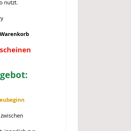
 nutzt. 
y 
m Warenkorb 
tscheinen 
gebot:
eubeginn 
 zwischen 