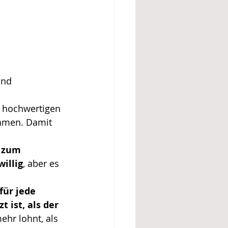
und 
 hochwertigen 
ehmen. Damit 
 zum 
willig
, aber es 
für jede 
 ist, als der 
ehr lohnt, als 