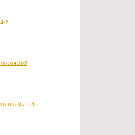
4/?
ts-coach/?
en-mit-dem-4-