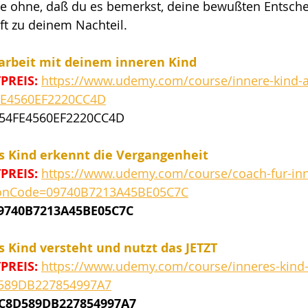
 ohne, daß du es bemerkst, deine bewußten Entsch
oft zu deinem Nachteil.
narbeit mit deinem inneren Kind
PREIS:
https://www.udemy.com/course/innere-kind-ar
E4560EF2220CC4D
254FE4560EF2220CC4D
es Kind erkennt die Vergangenheit
PREIS:
https://www.udemy.com/course/coach-fur-inn
uponCode=09740B7213A45BE05C7C
09740B7213A45BE05C7C
es Kind versteht und nutzt das JETZT
REIS: 
https://www.udemy.com/course/inneres-kind-ar
589DB227854997A7
CC8D589DB227854997A7