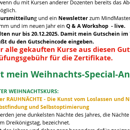
wenn du mit Kursen anderer Dozenten bereits das Abo
öglich.
ursmitteilun
g und ein 
Newsletter 
zum MindMaster
mm und im neuen Jahr ein 
Q & A Workshop  - live.
lten nur bis 20.12.2025. Damit mein Gutschein i
ußt du den Gutscheincode eingeben.
ür alle gekauften Kurse aus diesen Gu
rüfungsgebühr für die Zertifikate.
 mein Weihnachts-Special-An
TER WEIHNACHTSKURS:
der RAUHNÄCHTE - Die Kunst vom Loslassen und N
lbstfindung und Selbstoptimierung
den jene dunkelsten Nächte des Jahres, die Nächte
m Dreikönigstag, bezeichnet.