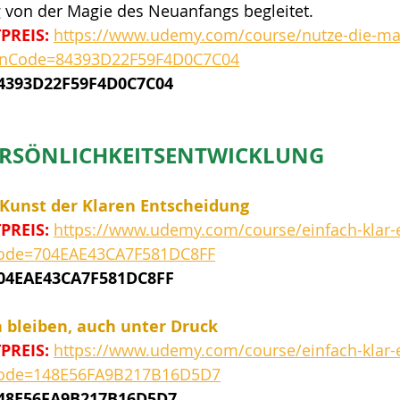
von der Magie des Neuanfangs begleitet.
PREIS:
https://www.udemy.com/course/nutze-die-ma
onCode=84393D22F59F4D0C7C04
4393D22F59F4D0C7C04
ERSÖNLICHKEITSENTWICKLUNG
Kunst der Klaren Entscheidung
PREIS:
https://www.udemy.com/course/einfach-klar-
ode=704EAE43CA7F581DC8FF
704EAE43CA7F581DC8FF
 bleiben, auch unter Druck
PREIS:
https://www.udemy.com/course/einfach-klar-
ode=148E56FA9B217B16D5D7
148E56FA9B217B16D5D7