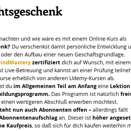
htsgeschenk
hnachten und wie wäre es mit einem Online-Kurs als 
nk? 
Du verschenkst damit persönliche Entwicklung 
oder den Aufbau einer neuen Geschäftsgrundlage.
indMastery 
zertifiziert
 dich auf Wunsch, mit einem
ltst Live-Betreuung und kannst an einer Prüfung teiln
urse erheblich von anderen Udemy-Kursen ab.
st du 
im Allgemeinen Teil am Anfang
 eine 
Lektion
bildungsprogramm.
 Das Programm ist natürlich 
frei
u einen wertigeren Abschluß erwerben möchtest.
teht nun auch Abonnenten offen –
 allerdings fällt  
 Abonnentenaufschlag 
an. Dieser ist 
höher angesetzt
ne Kaufpreis
, so daß sich für dich kaufen weiterhin m