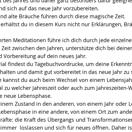
Zeit des Jahres und daher ganz besonders dafür geeignet
 sich auf das neue Jahr vorzubereiten.
und alte Bräuche führen durch diese magische Zeit.
erhältst du in diesem Kurs nicht nur Erklärungen, Br
hrten Meditationen führe ich dich durch jede einzeln
Zeit zwischen den Jahren, unterstütze dich bei deiner
 Vorbereitung auf dein neues Jahr.
al findest du Tagebuchvordrucke, um deine Erkenntn
alten und damit gut vorbereitet in das neue Jahr zu 
ale kannst du auch beim Wechsel von einem Lebensjah
l zu welcher Jahreszeit oder auch zum Jahreszeiten-
ne neue Lebensphase.
inem Zustand in den anderen, von einem Jahr oder L
Lebensphase in eine andere, von einem Ort zum ander
äfte: die Kraft des Übergangs und Transformationsen
mmer  loslassen und sich für neues öffnen. Daher is