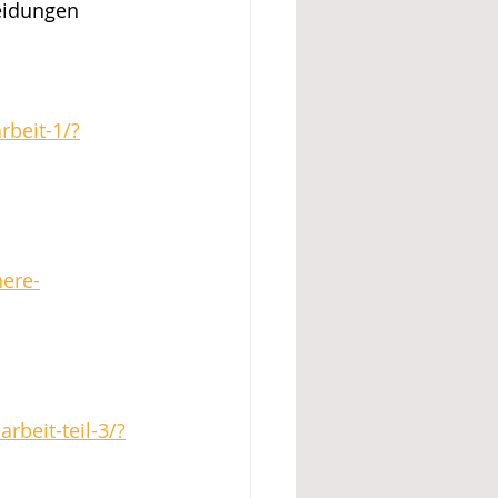
eidungen 
beit-1/?
ere-
beit-teil-3/?