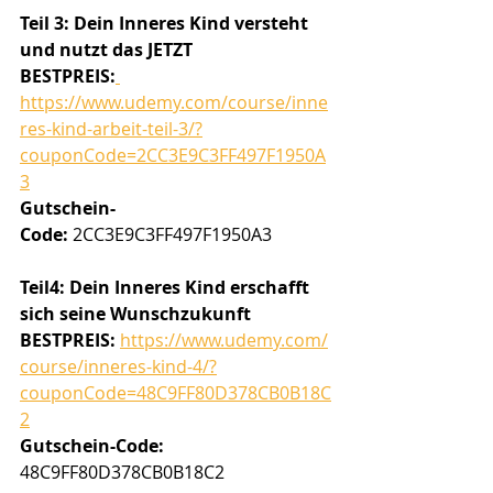
Teil 3: Dein Inneres Kind versteht 
und nutzt das JETZT
BESTPREIS:
https://www.udemy.com/course/inne
res-kind-arbeit-teil-3/?
couponCode=2CC3E9C3FF497F1950A
3
Gutschein-
Code:
 2CC3E9C3FF497F1950A3
Teil4: Dein Inneres Kind erschafft 
sich seine Wunschzukunft
BESTPREIS:
https://www.udemy.com/
course/inneres-kind-4/?
couponCode=48C9FF80D378CB0B18C
2
Gutschein-Code: 
48C9FF80D378CB0B18C2