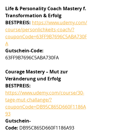
Life & Personality Coach Mastery f. 
Transformation & Erfolg
BESTPREIS:
https://www.udemy.com/
course/personlichkeits-coach/?
couponCode=63FF9B7696C5ABA730F
A
Gutschein-Code: 
63FF9B7696C5ABA730FA
Courage Mastery – Mut zur 
Veränderung und Erfolg
BESTPREIS: 
https://www.udemy.com/course/30-
tage-mut-challange/?
couponCode=DB95C865D660F1186A
93
Gutschein-
Code:
 DB95C865D660F1186A93