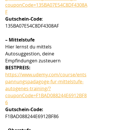
couponCode=135BA07E54C8DF4308A
F
Gutschein-Code
: 
135BA07E54C8DF4308AF
– Mittelstufe
Hier lernst du mittels 
Autosuggestion, deine 
Empfindungen zusteuern
BESTPREIS: 
https://www.udemy.com/course/ents
pannungspadagoge-fur-mittelstufe-
autogenes-training/?
couponCode=F1BAD088244E6912BF8
6
Gutschein-Code: 
F1BAD088244E6912BF86