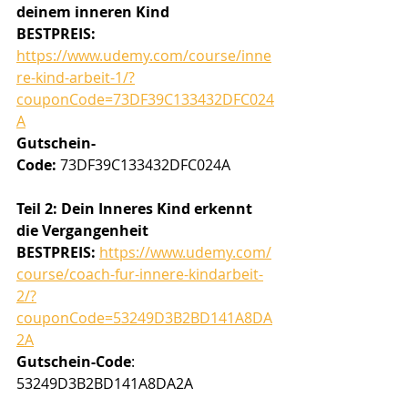
deinem inneren Kind
BESTPREIS: 
https://www.udemy.com/course/inne
re-kind-arbeit-1/?
couponCode=73DF39C133432DFC024
A
Gutschein-
Code:
 73DF39C133432DFC024A
Teil 2: Dein Inneres Kind erkennt 
die Vergangenheit
BESTPREIS:
https://www.udemy.com/
course/coach-fur-innere-kindarbeit-
2/?
couponCode=53249D3B2BD141A8DA
2A
Gutschein-Code
: 
53249D3B2BD141A8DA2A