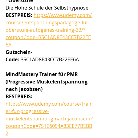
- Oberstufe
Die Hohe Schule der Selbsthypnose
BESTPREIS:
https://www.udemy.com/
course/entspannungspadagoge-fur-
oberstufe-autogenes-training-33/?
couponCode=B5C1AD8E43CC7B22EE
6A
Gutschein-
Code:
 B5C1AD8E43CC7B22EE6A
MindMastery Trainer für PMR 
(Progressive Muskelentspannung 
nach Jacobsen)
BESTPREIS: 
https://www.udemy.com/course/train
er-fur-progressive-
muskelentspannung-nach-jacobsen/?
couponCode=751E6054A83EE77BEBB
2