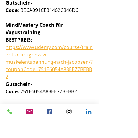
Gutschein-
Code:
 BB6A091CE31462C846D6
MindMastery Coach für 
Vagustraining
BESTPREIS: 
https://www.udemy.com/course/train
er-fur-progressive-
muskelentspannung-nach-jacobsen/?
couponCode=751E6054A83EE77BEBB
2
Gutschein-
Code:
 751E6054A83EE77BEBB2
MindMastery: Stressmanagement 
& Selbstführung
BESTPREIS:
https://www.udemy.com/
course/stressbewaltigung-und-
selbstkontrolle/?