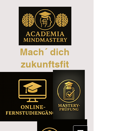
Mach´ dich
zukunftsfit