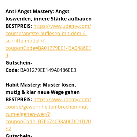
Anti-Angst Mastery: Angst 
loswerden, innere Stärke aufbauen
BESTPREIS:
https://www.udemy.com/
course/angste-auflosen-mit-dem-4-
schritte-modell/?
couponCode=BA01279EE149A0486EE
3
Gutschein-
Code:
 BA01279EE149A0486EE3
Habit Mastery: Muster lösen, 
mutig & klar neue Wege gehen
BESTPREIS:
https://www.udemy.com/
course/gewohnheiten-brechen-mut-
zum-eigenen-weg/?
couponCode=B7E674038A06DD1D20
52
Gutschein-