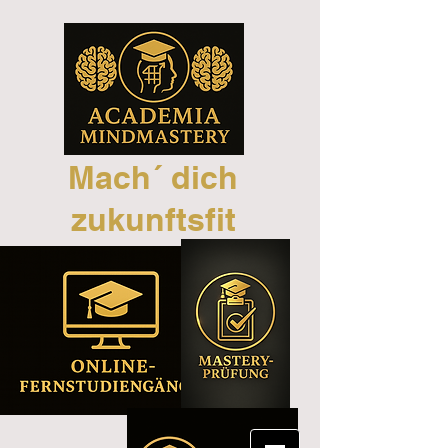
Mach´ dich
zukunftsfit