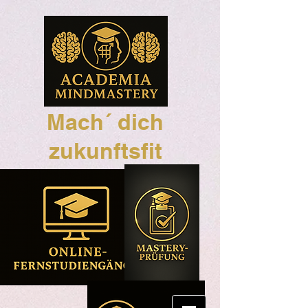
Mach´ dich
zukunftsfit