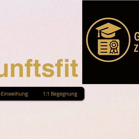
nftsfit
n-Einweihung
1:1 Begegnung