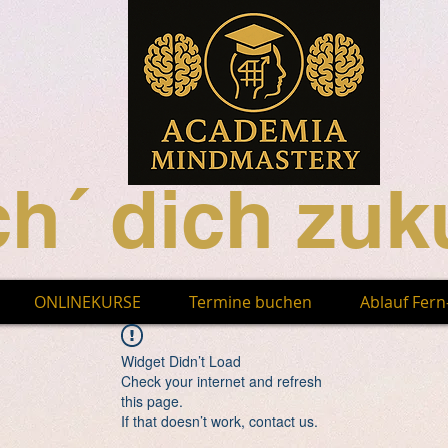
h´ dich zuku
ONLINEKURSE
Termine buchen
Ablauf Fer
Widget Didn’t Load
Check your internet and refresh
this page.
If that doesn’t work, contact us.