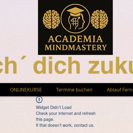
h´ dich zuku
ONLINEKURSE
Termine buchen
Ablauf Fer
Widget Didn’t Load
Check your internet and refresh
this page.
If that doesn’t work, contact us.