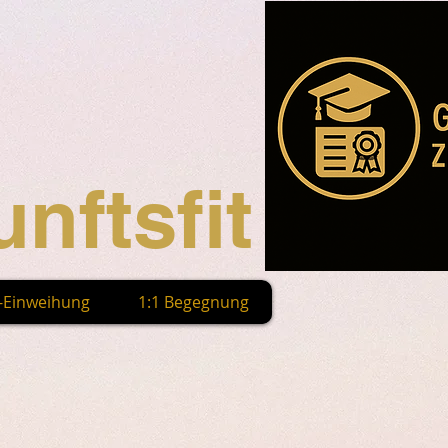
nftsfit
n-Einweihung
1:1 Begegnung