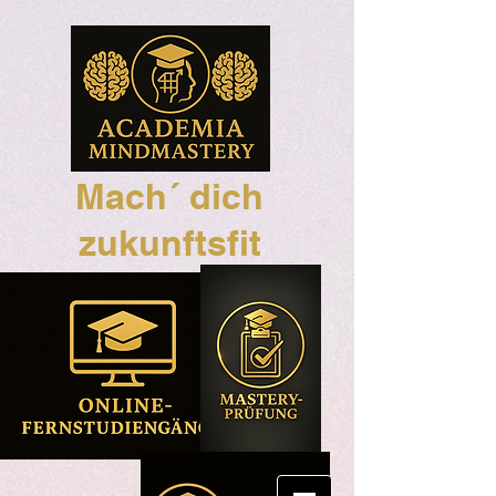
Mach´ dich
zukunftsfit