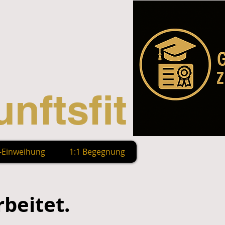
nftsfit
n-Einweihung
1:1 Begegnung
rbeitet.