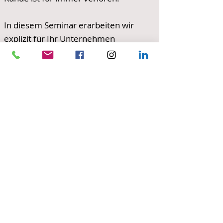
In diesem Seminar erarbeiten wir
explizit für Ihr Unternehmen
Formeln für einen vorbildichen
Umgang mit dem Kunden, gerade
für brenzlige Situatiuonen.
Kontaktieren Sie mich HIER für ein
kostenloses Erstgespräch
Ich freue mich darauf, Sie kennen zu
lernen.