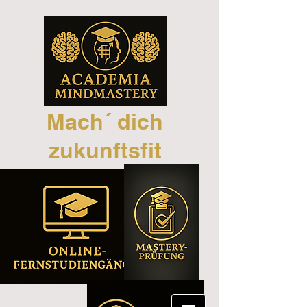
Mach´ dich
zukunftsfit