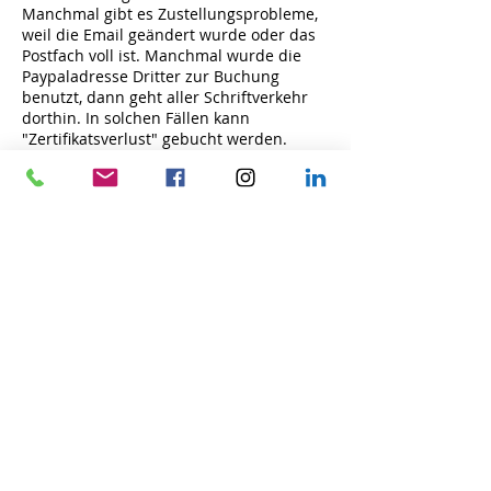
Manchmal gibt es Zustellungsprobleme,
weil die Email geändert wurde oder das
Postfach voll ist. Manchmal wurde die
Paypaladresse Dritter zur Buchung
benutzt, dann geht aller Schriftverkehr
dorthin. In solchen Fällen kann
"Zertifikatsverlust" gebucht werden.
Herzlichen Dank für deine Teilnahme.
Licht & Liebe
Claudia
Kontaktangaben
++49 15254160517
info@claudiasreiki.com
Alte Sägerei 18, Fredenbeck, NDS 21717,
DEU