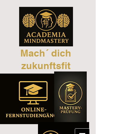
Mach´ dich
zukunftsfit