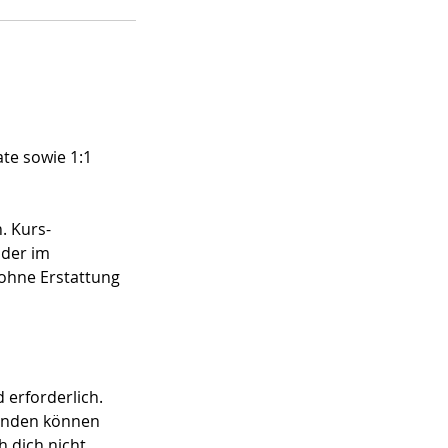
ate sowie 1:1
. Kurs-
oder im
 ohne Erstattung
 erforderlich.
finden können
h dich nicht