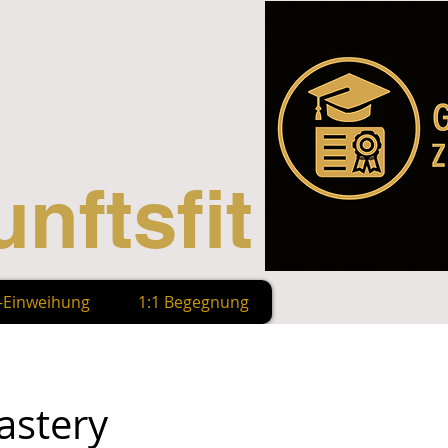
nftsfit
n-Einweihung
1:1 Begegnung
astery