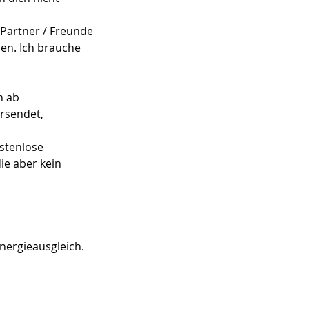
 Partner / Freunde
hen. Ich brauche
n ab
rsendet,
ostenlose
ie aber kein
nergieausgleich.