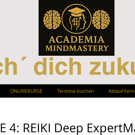
h´ dich zuku
ONLINEKURSE
Termine buchen
Ablauf Fer
 4: REIKI Deep ExpertM