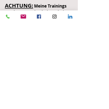
ACHTUNG:
Meine Trainings
machen aus Mitarbeitern keine
braven Marionetten sondern
starke Persönlichkeiten!
Kontaktieren Sie mich HIER für ein
kostenloses Erstgespräch
Ich freue mich darauf, Sie kennen zu
lernen.