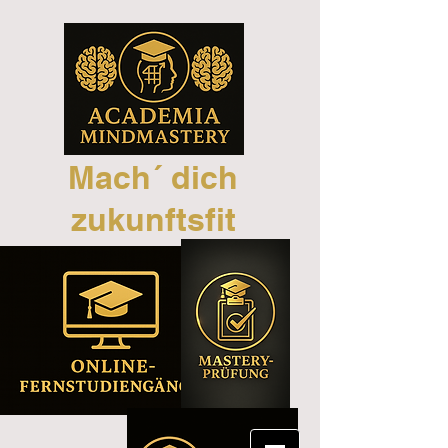
Mach´ dich
zukunftsfit