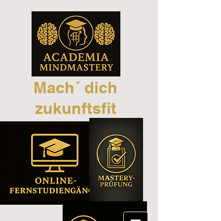
Mach´ dich
zukunftsfit