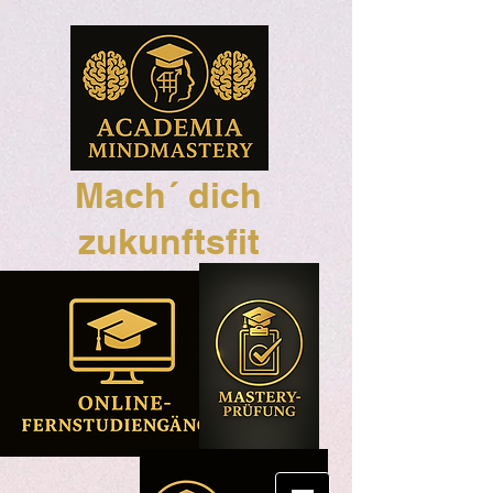
Mach´ dich
zukunftsfit