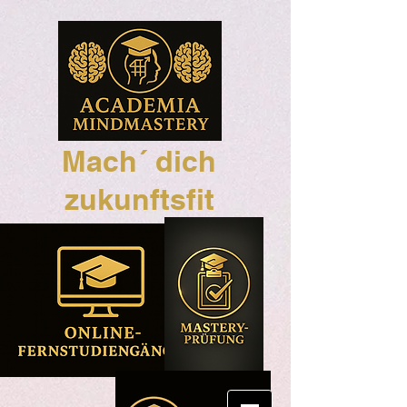
Mach´ dich
zukunftsfit