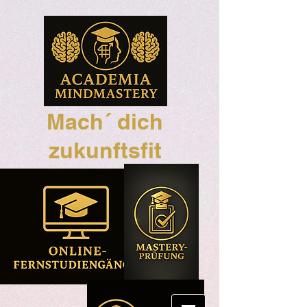
Mach´ dich
zukunftsfit