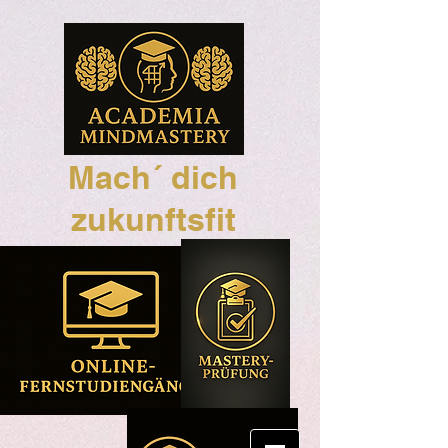
Mach´ dich
zukunftsfit