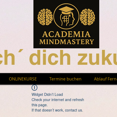
h´ dich zuku
ONLINEKURSE
Termine buchen
Ablauf Fer
Widget Didn’t Load
Check your internet and refresh
this page.
If that doesn’t work, contact us.