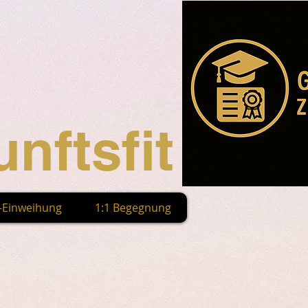
nftsfit
n-Einweihung
1:1 Begegnung