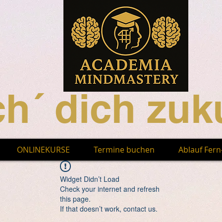
h´ dich zuku
ONLINEKURSE
Termine buchen
Ablauf Fer
Widget Didn’t Load
Check your internet and refresh
this page.
If that doesn’t work, contact us.