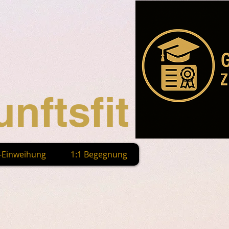
nftsfit
n-Einweihung
1:1 Begegnung