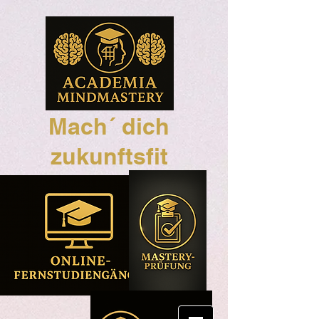
Mach´ dich
zukunftsfit