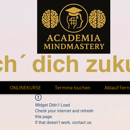
h´ dich zuku
ONLINEKURSE
Termine buchen
Ablauf Fer
Widget Didn’t Load
Check your internet and refresh
this page.
If that doesn’t work, contact us.