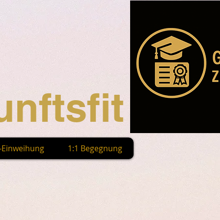
nftsfit
n-Einweihung
1:1 Begegnung