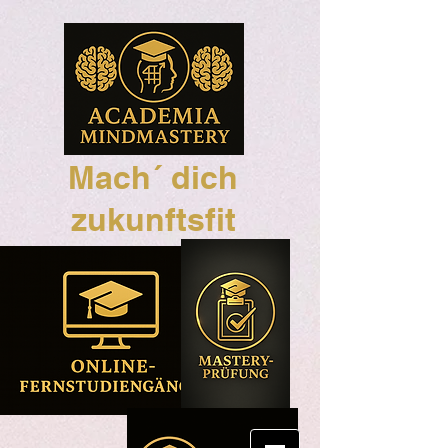
Mach´ dich
zukunftsfit