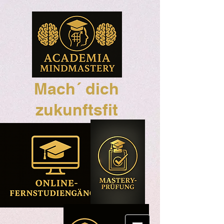
Mach´ dich
zukunftsfit