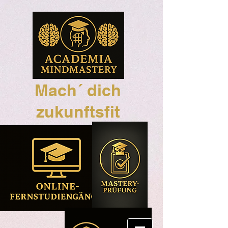
Mach´ dich
zukunftsfit