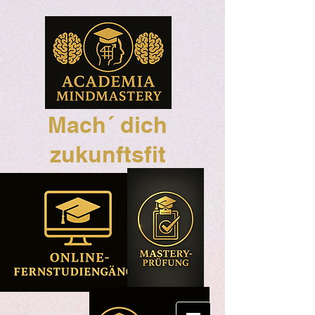
Mach´ dich
zukunftsfit