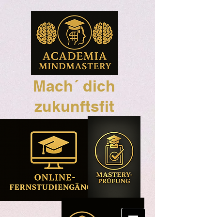
Mach´ dich
zukunftsfit