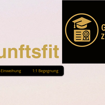
nftsfit
n-Einweihung
1:1 Begegnung