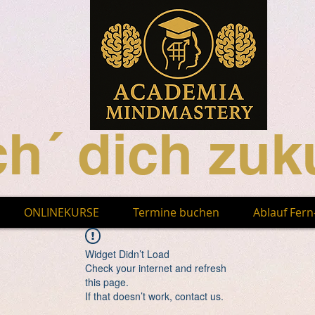
h´ dich zuku
ONLINEKURSE
Termine buchen
Ablauf Fer
Widget Didn’t Load
Check your internet and refresh
this page.
If that doesn’t work, contact us.