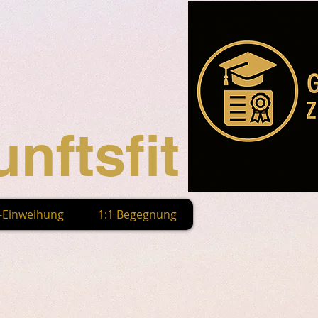
nftsfit
n-Einweihung
1:1 Begegnung