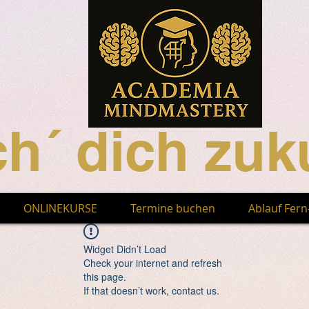
h´ dich zuku
ONLINEKURSE
Termine buchen
Ablauf Fer
Widget Didn’t Load
Check your internet and refresh
this page.
If that doesn’t work, contact us.