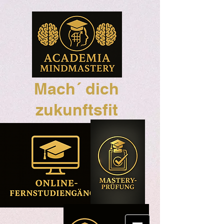
Mach´ dich
zukunftsfit