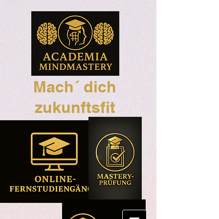
Mach´ dich
zukunftsfit