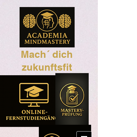
Mach´ dich
zukunftsfit