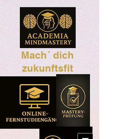
Mach´ dich
zukunftsfit