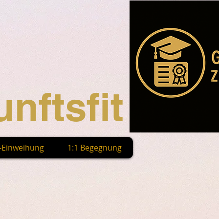
nftsfit
n-Einweihung
1:1 Begegnung