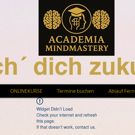
h´ dich zuku
ONLINEKURSE
Termine buchen
Ablauf Fer
Widget Didn’t Load
Check your internet and refresh
this page.
If that doesn’t work, contact us.