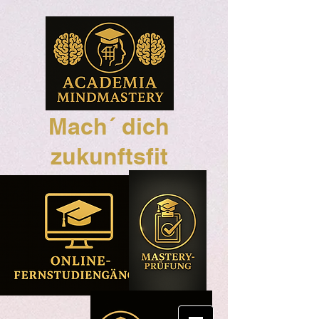
Mach´ dich
zukunftsfit