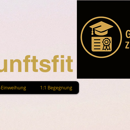
nftsfit
n-Einweihung
1:1 Begegnung