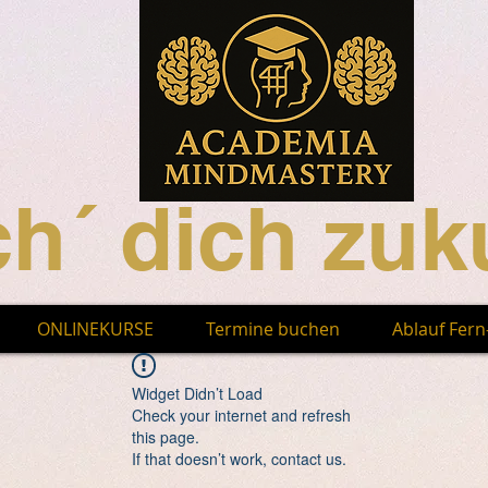
h´ dich zuku
ONLINEKURSE
Termine buchen
Ablauf Fer
Widget Didn’t Load
Check your internet and refresh
this page.
If that doesn’t work, contact us.