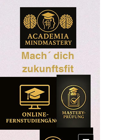
Mach´ dich
zukunftsfit