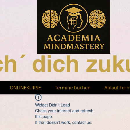
h´ dich zuku
ONLINEKURSE
Termine buchen
Ablauf Fer
Widget Didn’t Load
Check your internet and refresh
this page.
If that doesn’t work, contact us.