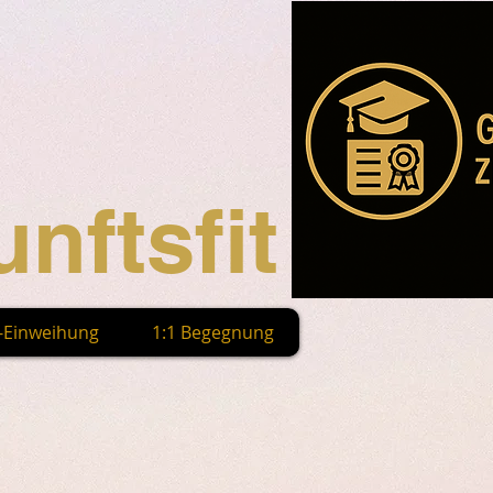
nftsfit
n-Einweihung
1:1 Begegnung