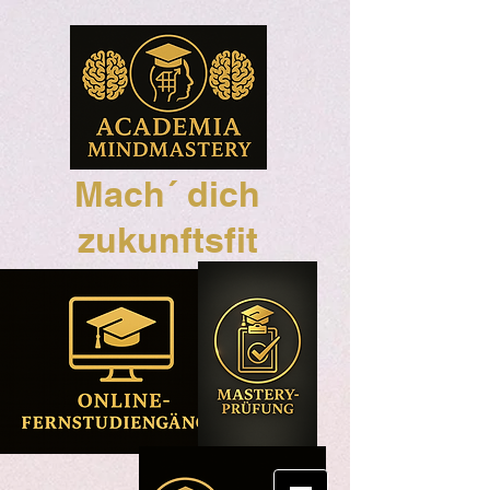
Mach´ dich
zukunftsfit