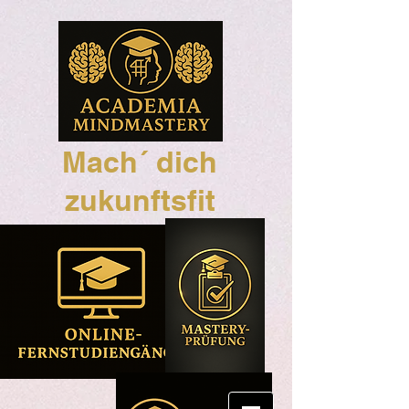
Mach´ dich
zukunftsfit