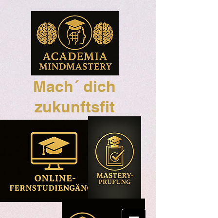
Mach´ dich
zukunftsfit