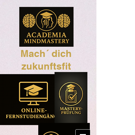
Mach´ dich
zukunftsfit