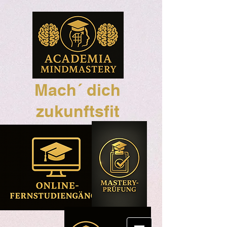
Mach´ dich
zukunftsfit