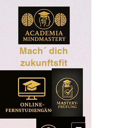
Mach´ dich
zukunftsfit