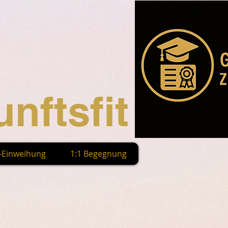
nftsfit
n-Einweihung
1:1 Begegnung