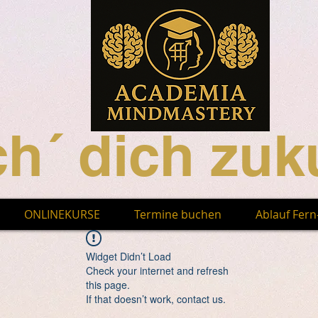
h´ dich zuku
ONLINEKURSE
Termine buchen
Ablauf Fer
Widget Didn’t Load
Check your internet and refresh
this page.
If that doesn’t work, contact us.