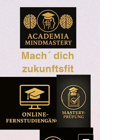
Mach´ dich
zukunftsfit