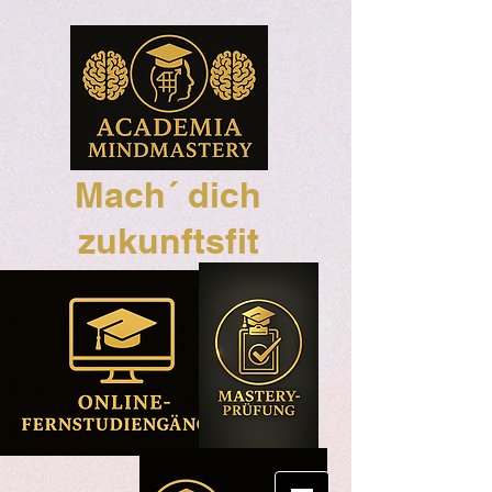
Mach´ dich
zukunftsfit