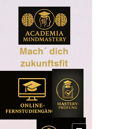
Mach´ dich
zukunftsfit