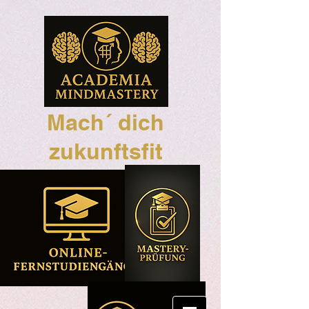
Mach´ dich
zukunftsfit