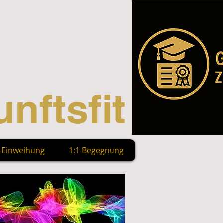
nftsfit
n-Einweihung
1:1 Begegnung