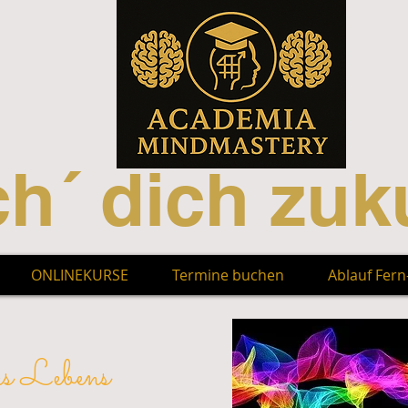
h´ dich zuku
ONLINEKURSE
Termine buchen
Ablauf Fer
es Lebens