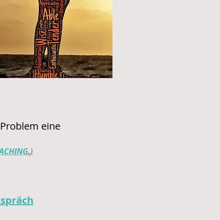
 Problem eine
ACHING
.
)
espräch