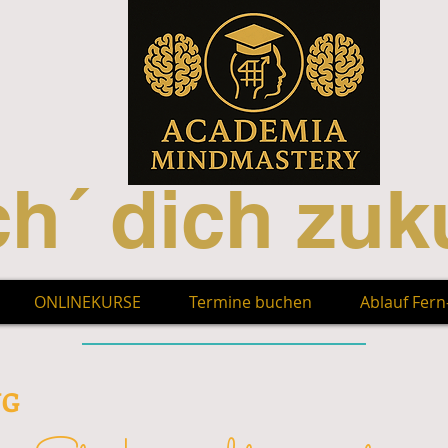
h´ dich zuku
ONLINEKURSE
Termine buchen
Ablauf Fer
NG