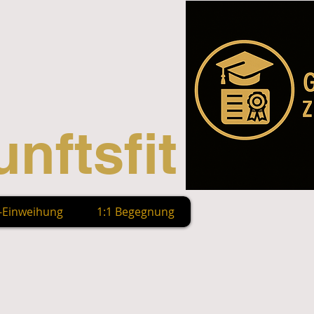
nftsfit
n-Einweihung
1:1 Begegnung